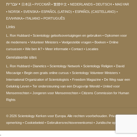
עברית
日本語
РУССКИЙ
繁體中文
NEDERLANDS
DEUTSCH
MAGYAR
NORSK
SVENSKA
ESPAÑOL (LATINO)
ESPAÑOL (CASTELLANO)
ΕΛΛΗΝΙΚA
ITALIANO
PORTUGUÊS
Links
L. Ron Hubbard
Scientology geloofsovertuigingen en gebruiken
Opkomen voor
de medemens
Volunteer Ministers
Veelgestelde vragen
Boeken
Online
cursussen
Wie ben ik?
Meer informatie
Contact
Locaties
Gerelateerde sites
L. Ron Hubbard
Dianetics
Scientology Network
Scientology Religion
David
Miscavige
Begin een gratis online cursus
Scientology Volunteer Ministers
International Organization of Scientologists
Freedom Magazine
De Weg naar een
Gelukkig Leven
Ter ondersteuning van een Drugsvrije Wereld
United voor
Mensenrechten
Jongeren voor Mensenrechten
Citizens Commission for Human
Rights
© 2026
Scientology Kerken voor Europa.
Alle rechten voorbehouden.
Privacy
opmerking
•
Cookiebeleid
•
Gebruikersrechtovereenkomst
•
Juridische opmerking
.