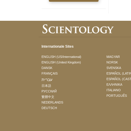
Internationale Sites
ENGLISH (US/International)
MAGYAR
ENGLISH (United Kingdom)
NORSK
DANSK
SVENSKA
FRANÇAIS
ESPAÑOL (LATI
עברית
ESPAÑOL (CAS
ΕΛΛΗΝΙΚA
日本語
ITALIANO
РУССКИЙ
PORTUGUÊS
繁體中文
NEDERLANDS
DEUTSCH