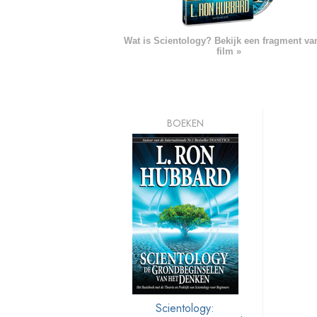
Wat is Scientology? Bekijk een fragment va
film »
BOEKEN
Scientology: