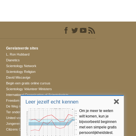
Gerelateerde sites
L. Ron Hubbard
Dianetics
Scientology Network
Scientology Religion
David Miscavige
Begin een gratis online cursus
Scientology Volunteer Ministers
International Organization of Scientologists
Freedom Magazine
Leer jezelf echt kennen
De Weg naar een Gelukkig Leven
Om je meer te weten
Ter ondersteuning van een Drugsvrije Wereld
wilt komen, kun je
United voor Mensenrechten
bijvoorbeeld beginnen
Jongeren voor Mensenrechten
met een simpele gratis
Citizens Commission for Human Rights
persoonlijkheidstest.