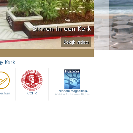
Binnen in een Kerk
Bekijk video
y Kerk
Freedom Magazine
▶
rechten
CCHR
A Voice for Human Rights