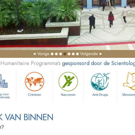
Vorige
Volgende
 Humanitaire Programma’s
gesponsord door de Scientolog
ng voor
Criminon
Narconon
Anti-Drugs
Mensen­
nderwijs
K VAN BINNEN
p?