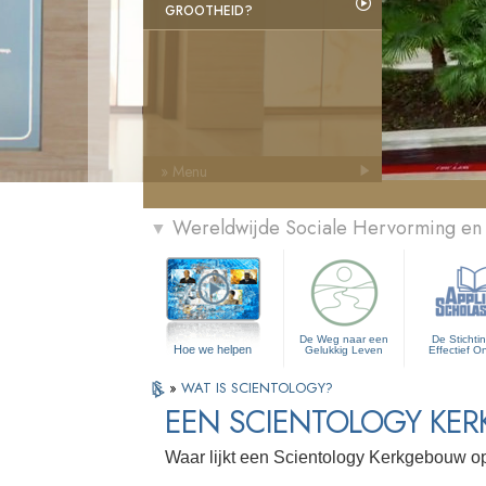
GROOTHEID?
» Menu
Wereldwijde Sociale Hervorming en
▼
De Weg naar een
De Stichti
Hoe we helpen
Gelukkig Leven
Effectief O
»
WAT IS SCIENTOLOGY?
EEN SCIENTOLOGY KER
Waar lijkt een Scientology Kerkgebouw o