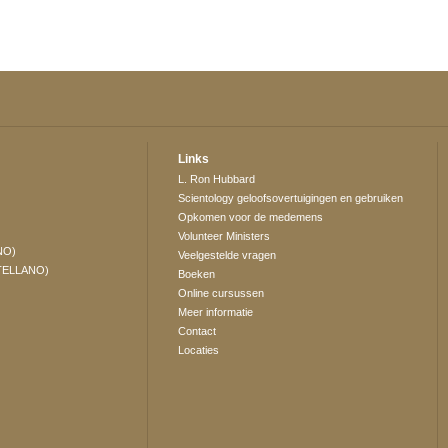
Links
L. Ron Hubbard
Scientology geloofsovertuigingen en gebruiken
Opkomen voor de medemens
Volunteer Ministers
NO)
Veelgestelde vragen
TELLANO)
Boeken
Online cursussen
Meer informatie
Contact
Locaties