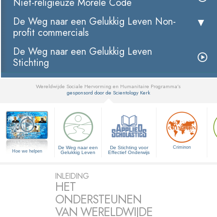
Niet-religieuze Morele Code
De Weg naar een Gelukkig Leven Non-
profit commercials
De Weg naar een Gelukkig Leven
Stichting
Wereldwijde Sociale Hervorming en Humanitaire Programma’s
gesponsord door de Scientology Kerk
▼
De Weg naar een
De Stichting voor
Criminon
Hoe we helpen
Gelukkig Leven
Effectief Onderwijs
INLEIDING
HET
ONDERSTEUNEN
VAN WERELDWIJDE