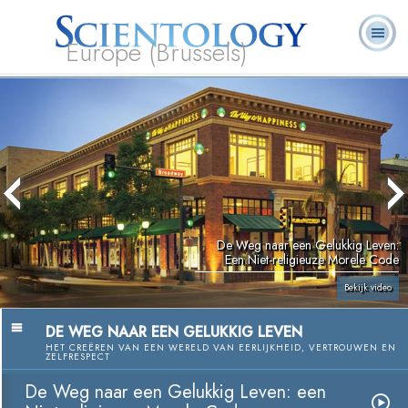
Europe (Brussels)
Over
L. Ron
Wat is
Pastoraal
Veelgestelde
Boeken
Ons
Hubbard
Scientology?
Werkers
vragen
De Weg naar een Gelukkig Leven:
Een Niet-religieuze Morele Code
Bekijk video
DE WEG NAAR EEN GELUKKIG LEVEN
HET CREËREN VAN EEN WERELD VAN EERLIJKHEID, VERTROUWEN EN
ZELFRESPECT
De Weg naar een Gelukkig Leven: een