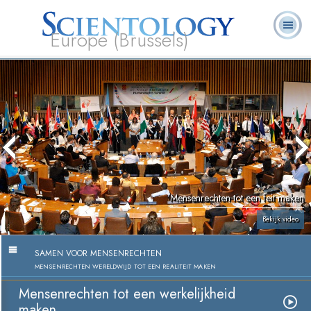
Europe (Brussels)
Over
L. Ron
Wat is
Pastoraal
Veelgestelde
Boeken
Ons
Hubbard
Scientology?
Werkers
vragen
Mensenrechten tot een feit maken
Bekijk video
SAMEN VOOR MENSENRECHTEN
MENSENRECHTEN WERELDWIJD TOT EEN REALITEIT MAKEN
Mensenrechten tot een werkelijkheid
maken