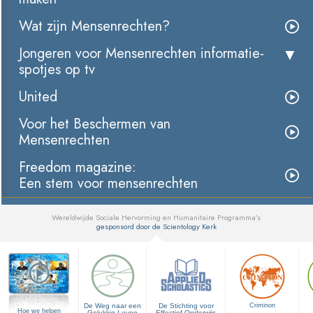
Wat zijn Mensenrechten?
Jongeren voor Mensenrechten informatie­
spotjes op tv
United
Voor het Beschermen van
Mensenrechten
Freedom magazine:
Een stem voor mensenrechten
Wereldwijde Sociale Hervorming en Humanitaire Programma’s
gesponsord door de Scientology Kerk
▼
De Weg naar een
De Stichting voor
Criminon
Hoe we helpen
Gelukkig Leven
Effectief Onderwijs