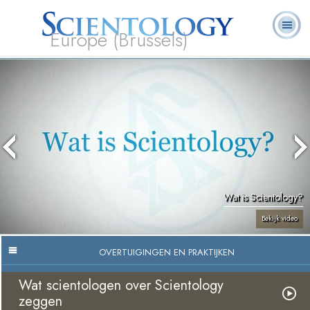
Europe (Brussels)
Over
L. Ron
Wat is
Pastoraal
Veelgestelde
Boeken
Ons
Hubbard
Scientology?
Werkers
vragen
Wat is Scientology?
Bekijk video
OVERTUIGINGEN EN PRAKTIJKEN
Wat scientologen over Scientology
zeggen