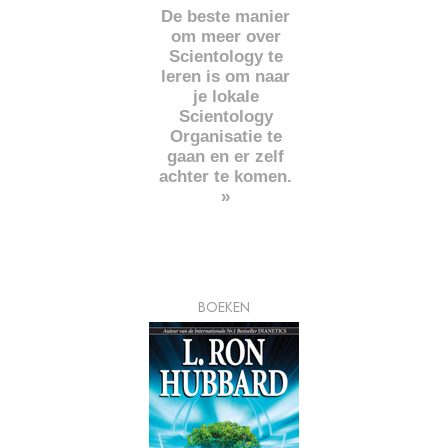
De beste manier
om meer over
Scientology te
leren is om naar
je lokale
Scientology
Organisatie te
gaan en er zelf
achter te komen.
»
BOEKEN