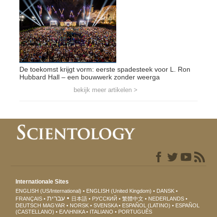
De toekomst krijgt vorm: eerste spadesteek voor L. Ron
Hubbard Hall – een bouwwerk zonder weerga
bekijk meer artikelen >
Internationale Sites
ENGLISH (US/International)
ENGLISH (United Kingdom)
DANSK
עברית
FRANÇAIS
日本語
РУССКИЙ
繁體中文
NEDERLANDS
DEUTSCH
MAGYAR
NORSK
SVENSKA
ESPAÑOL (LATINO)
ESPAÑOL
(CASTELLANO)
ΕΛΛΗΝΙΚA
ITALIANO
PORTUGUÊS