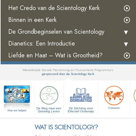
Het Credo van de Scientology Kerk
Binnen in een Kerk
De Grondbeginselen van Scientology
Dianetics: Een Introductie
Liefde en Haat – Wat is Grootheid?
Wereldwijde Sociale Hervorming en Humanitaire Programma’s
gesponsord door de Scientology Kerk
▼
De Weg naar een
De Stichting voor
Criminon
Hoe we helpen
Gelukkig Leven
Effectief Onderwijs
WAT IS SCIENTOLOGY?