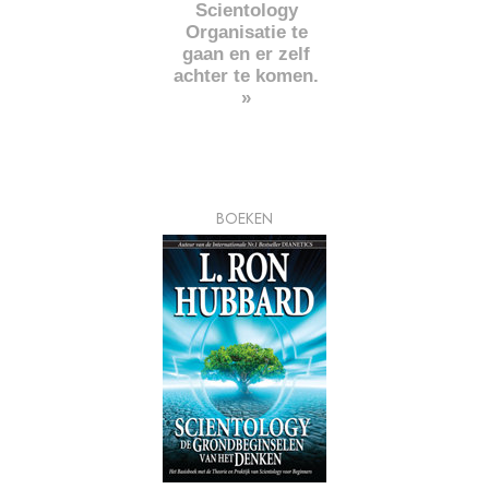
Scientology
Organisatie te
gaan en er zelf
achter te komen.
»
BOEKEN