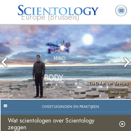
Europe (Brussels)
Over
L. Ron
Wat is
Pastoraal
Veelgestelde
Boeken
Ons
Hubbard
Scientology?
Werkers
vragen
De Delen van de Mens
Bekijk video
OVERTUIGINGEN EN PRAKTIJKEN
Wat scientologen over Scientology
zeggen