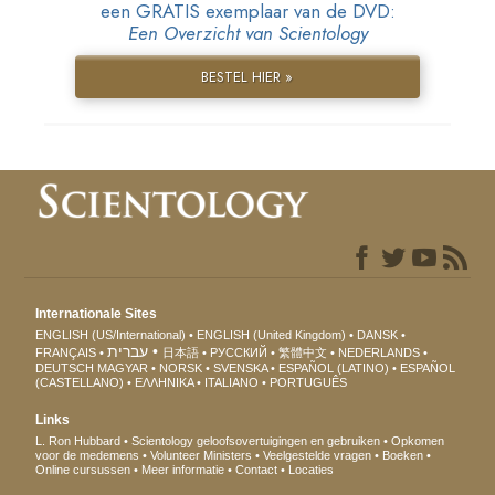
een GRATIS exemplaar van de DVD:
Een Overzicht van Scientology
BESTEL HIER »
Internationale Sites
ENGLISH (US/International)
ENGLISH (United Kingdom)
DANSK
עברית
FRANÇAIS
日本語
РУССКИЙ
繁體中文
NEDERLANDS
DEUTSCH
MAGYAR
NORSK
SVENSKA
ESPAÑOL (LATINO)
ESPAÑOL
(CASTELLANO)
ΕΛΛΗΝΙΚA
ITALIANO
PORTUGUÊS
Links
L. Ron Hubbard
Scientology geloofsovertuigingen en gebruiken
Opkomen
voor de medemens
Volunteer Ministers
Veelgestelde vragen
Boeken
Online cursussen
Meer informatie
Contact
Locaties