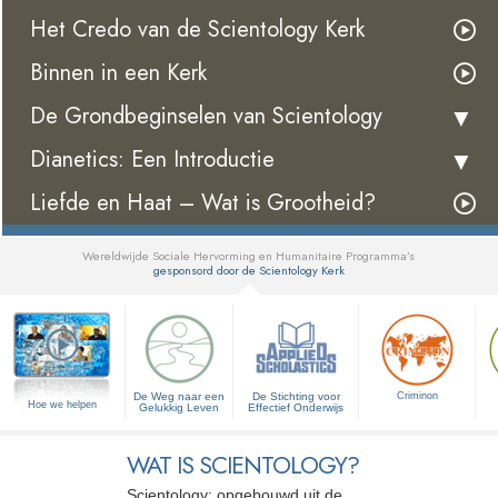
Het Credo van de Scientology Kerk
Binnen in een Kerk
De Grondbeginselen van Scientology
Dianetics: Een Introductie
Liefde en Haat – Wat is Grootheid?
Wereldwijde Sociale Hervorming en Humanitaire Programma’s
gesponsord door de Scientology Kerk
▼
De Weg naar een
De Stichting voor
Criminon
Hoe we helpen
Gelukkig Leven
Effectief Onderwijs
WAT IS SCIENTOLOGY?
Scientology: opgebouwd uit de