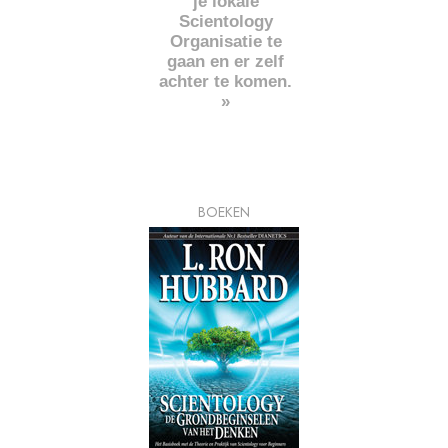
je lokale
Scientology
Organisatie te
gaan en er zelf
achter te komen.
»
BOEKEN