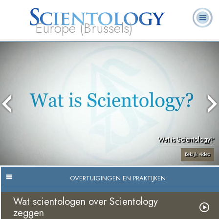
Europe (Brussels)
Over
L. Ron
Wat is
Pastoraal
Veelgestelde
Boeken
Ons
Hubbard
Scientology?
Werkers
vragen
Wat is Scientology?
Bekijk video
OVERTUIGINGEN EN PRAKTIJKEN
Wat scientologen over Scientology
zeggen