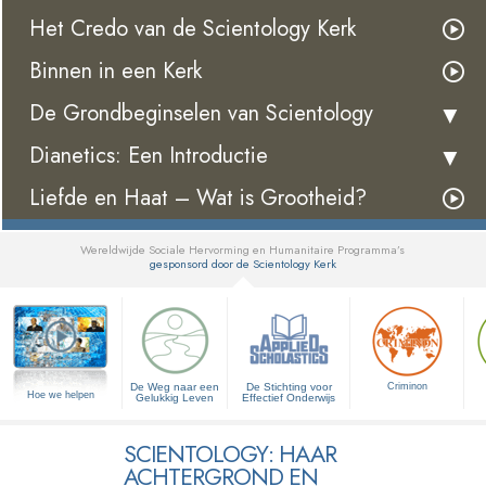
Het Credo van de Scientology Kerk
Binnen in een Kerk
De Grondbeginselen van Scientology
Dianetics: Een Introductie
Liefde en Haat – Wat is Grootheid?
Wereldwijde Sociale Hervorming en Humanitaire Programma’s
gesponsord door de Scientology Kerk
▼
De Weg naar een
De Stichting voor
Criminon
Hoe we helpen
Gelukkig Leven
Effectief Onderwijs
SCIENTOLOGY: HAAR
ACHTERGROND EN