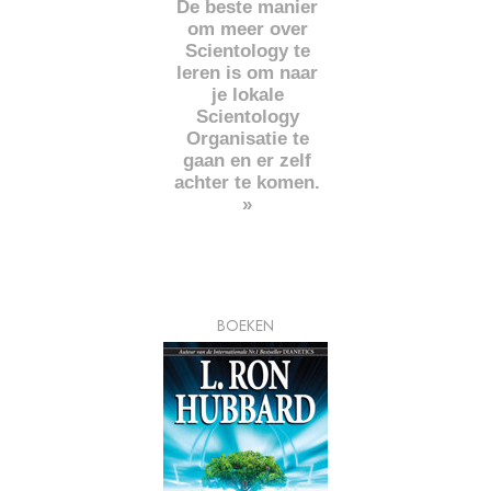
De beste manier
om meer over
Scientology te
leren is om naar
je lokale
Scientology
Organisatie te
gaan en er zelf
achter te komen.
»
BOEKEN