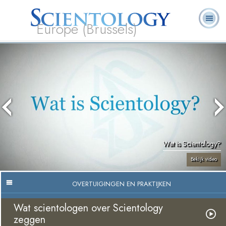
Europe (Brussels)
Over
L. Ron
Wat is
Pastoraal
Veelgestelde
Boeken
Ons
Hubbard
Scientology?
Werkers
vragen
Wat is Scientology?
Bekijk video
OVERTUIGINGEN EN PRAKTIJKEN
Wat scientologen over Scientology
zeggen