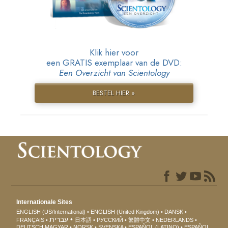
Klik hier voor
een GRATIS exemplaar van de DVD:
Een Overzicht van Scientology
BESTEL HIER »
Internationale Sites
ENGLISH (US/International)
ENGLISH (United Kingdom)
DANSK
עברית
FRANÇAIS
日本語
РУССКИЙ
繁體中文
NEDERLANDS
DEUTSCH
MAGYAR
NORSK
SVENSKA
ESPAÑOL (LATINO)
ESPAÑOL