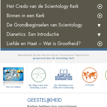
Het Credo van de Scientology Kerk
Binnen in een Kerk
De Grondbeginselen van Scientology
Dianetics: Een Introductie
Liefde en Haat – Wat is Grootheid?
Wereldwijde Sociale Hervorming en Humanitaire Programma’s
gesponsord door de Scientology Kerk
▼
De Weg naar een
De Stichting voor
Criminon
Hoe we helpen
Gelukkig Leven
Effectief Onderwijs
GEESTELIJKHEID
Kerken hebben hun parochianen