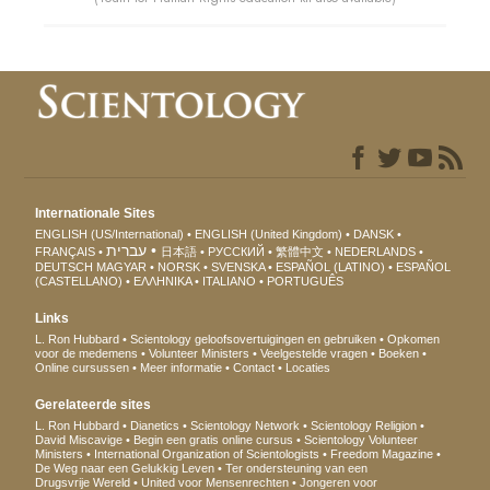
Internationale Sites
ENGLISH (US/International)
ENGLISH (United Kingdom)
DANSK
עברית
FRANÇAIS
日本語
РУССКИЙ
繁體中文
NEDERLANDS
DEUTSCH
MAGYAR
NORSK
SVENSKA
ESPAÑOL (LATINO)
ESPAÑOL
(CASTELLANO)
ΕΛΛΗΝΙΚA
ITALIANO
PORTUGUÊS
Links
L. Ron Hubbard
Scientology geloofsovertuigingen en gebruiken
Opkomen
voor de medemens
Volunteer Ministers
Veelgestelde vragen
Boeken
Online cursussen
Meer informatie
Contact
Locaties
Gerelateerde sites
L. Ron Hubbard
Dianetics
Scientology Network
Scientology Religion
David Miscavige
Begin een gratis online cursus
Scientology Volunteer
Ministers
International Organization of Scientologists
Freedom Magazine
De Weg naar een Gelukkig Leven
Ter ondersteuning van een
Drugsvrije Wereld
United voor Mensenrechten
Jongeren voor