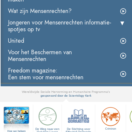
Wat zijn Mensenrechten?
Jongeren voor Mensenrechten informatie­
spotjes op tv
United
Voor het Beschermen van
Mensenrechten
Freedom magazine:
Een stem voor mensenrechten
Wereldwijde Sociale Hervorming en Humanitaire Programma’s
gesponsord door de Scientology Kerk
▼
De Weg naar een
De Stichting voor
Criminon
Hoe we helpen
Gelukkig Leven
Effectief Onderwijs