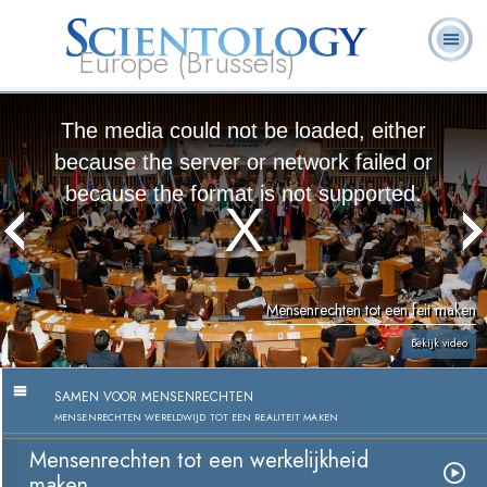
Europe (Brussels)
Over
L. Ron
Wat is
Pastoraal
Veelgestelde
Boeken
Ons
Hubbard
Scientology?
Werkers
vragen
The media could not be loaded, either
because the server or network failed or
because the format is not supported.
Mensenrechten tot een feit maken
Bekijk video
SAMEN VOOR MENSENRECHTEN
MENSENRECHTEN WERELDWIJD TOT EEN REALITEIT MAKEN
Mensenrechten tot een werkelijkheid
maken