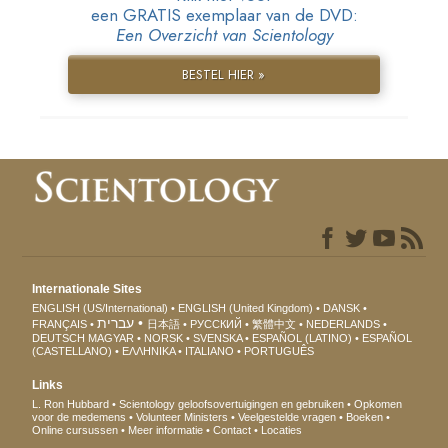
een GRATIS exemplaar van de DVD:
Een Overzicht van Scientology
BESTEL HIER »
Internationale Sites
ENGLISH (US/International)
ENGLISH (United Kingdom)
DANSK
עברית
FRANÇAIS
日本語
РУССКИЙ
繁體中文
NEDERLANDS
DEUTSCH
MAGYAR
NORSK
SVENSKA
ESPAÑOL (LATINO)
ESPAÑOL
(CASTELLANO)
ΕΛΛΗΝΙΚA
ITALIANO
PORTUGUÊS
Links
L. Ron Hubbard
Scientology geloofsovertuigingen en gebruiken
Opkomen
voor de medemens
Volunteer Ministers
Veelgestelde vragen
Boeken
Online cursussen
Meer informatie
Contact
Locaties