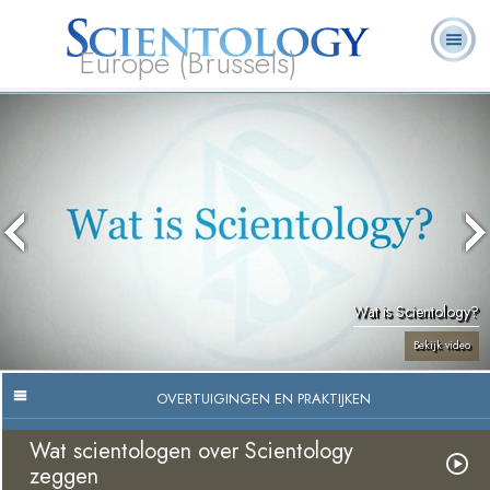
Europe (Brussels)
Over
L. Ron
Wat is
Pastoraal
Veelgestelde
Boeken
Ons
Hubbard
Scientology?
Werkers
vragen
Wat is Scientology?
Bekijk video
OVERTUIGINGEN EN PRAKTIJKEN
Wat scientologen over Scientology
zeggen