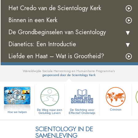
Het Credo van de Scientology Kerk
Binnen in een Kerk
De Grondbeginselen van Scientology
Dianetics: Een Introductie
Liefde en Haat – Wat is Grootheid?
Wereldwijde Sociale Hervorming en Humanitaire Programma’s
gesponsord door de Scientology Kerk
▼
De Weg naar een
De Stichting voor
Criminon
Hoe we helpen
Gelukkig Leven
Effectief Onderwijs
SCIENTOLOGY IN DE
SAMENLEVING