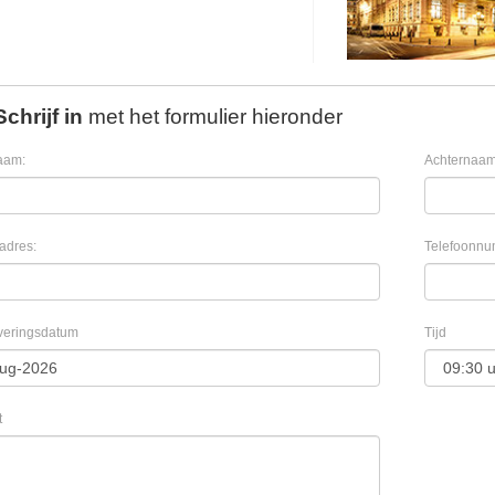
Schrijf in
met het formulier hieronder
aam:
Achternaam
adres:
Telefoonnu
veringsdatum
Tijd
t