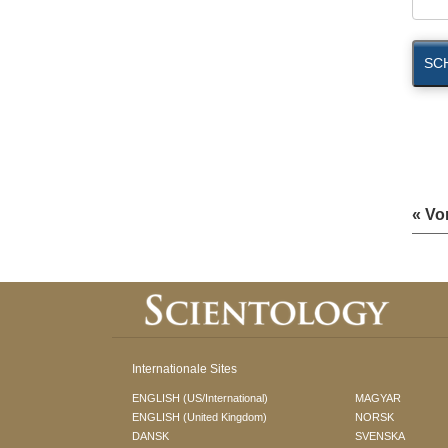
SCH
« Vo
Internationale Sites
ENGLISH (US/International)
MAGYAR
ENGLISH (United Kingdom)
NORSK
DANSK
SVENSKA