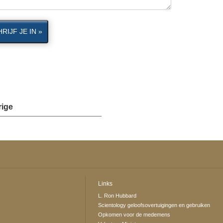
RIJF JE IN »
rige
Links
L. Ron Hubbard
Scientology geloofsovertuigingen en gebruiken
Opkomen voor de medemens