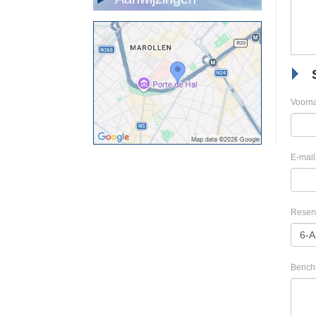
Voorn
E-mail
Reser
Berich