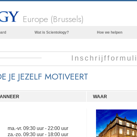
Europe (Brussels)
bard
Wat is Scientology?
Hoe we helpen
Overtuigingen & Praktijken
De Credo’s en Codes van Scientology
Inschrijfformul
Wat scientologen zeggen over
Scientology
E JE JEZELF MOTIVEERT
Maak kennis met een scientoloog
Binnen in een Kerk
ANNEER
WAAR
De Grondbeginselen van Scientology
Een Inleiding tot Dianetics
Liefde en Haat –
Wat is Grootheid?
ma.
-
vr.
09:30 uur - 22:00 uur
za.
-
zo.
09:30 uur - 18:00 uur