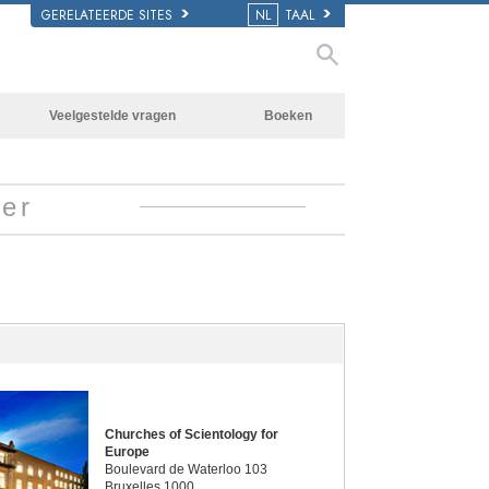
GERELATEERDE SITES
NL
TAAL
Veelgestelde vragen
Boeken
Achtergrond en Grondbeginselen
Beginnersboeken
Binnen in een Kerk
Luisterboeken
ier
De organisatie van Scientology
Introductielezingen
Films
Churches of Scientology for
Europe
Boulevard de Waterloo 103
Bruxelles 1000