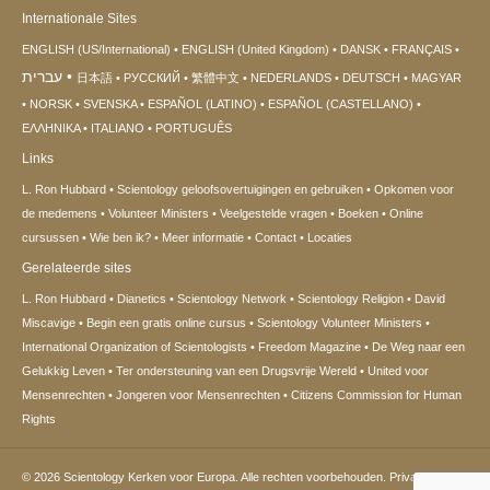
Internationale Sites
ENGLISH (US/International)
ENGLISH (United Kingdom)
DANSK
FRANÇAIS
עברית
日本語
РУССКИЙ
繁體中文
NEDERLANDS
DEUTSCH
MAGYAR
NORSK
SVENSKA
ESPAÑOL (LATINO)
ESPAÑOL (CASTELLANO)
ΕΛΛΗΝΙΚA
ITALIANO
PORTUGUÊS
Links
L. Ron Hubbard
Scientology geloofsovertuigingen en gebruiken
Opkomen voor
de medemens
Volunteer Ministers
Veelgestelde vragen
Boeken
Online
cursussen
Wie ben ik?
Meer informatie
Contact
Locaties
Gerelateerde sites
L. Ron Hubbard
Dianetics
Scientology Network
Scientology Religion
David
Miscavige
Begin een gratis online cursus
Scientology Volunteer Ministers
International Organization of Scientologists
Freedom Magazine
De Weg naar een
Gelukkig Leven
Ter ondersteuning van een Drugsvrije Wereld
United voor
Mensenrechten
Jongeren voor Mensenrechten
Citizens Commission for Human
Rights
© 2026
Scientology Kerken voor Europa.
Alle rechten voorbehouden.
Privacy