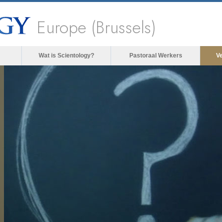
Europe (Brussels)
Wat is Scientology?
Pastoraal Werkers
V