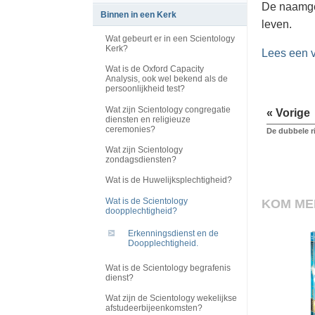
De naamgev
Binnen in een Kerk
leven.
Wat gebeurt er in een Scientology
Kerk?
Lees een 
Wat is de Oxford Capacity
Analysis, ook wel bekend als de
persoonlijkheid test?
Wat zijn Scientology congregatie
« Vorige
diensten en religieuze
ceremonies?
De dubbele r
Wat zijn Scientology
zondagsdiensten?
Wat is de Huwelijksplechtigheid?
Wat is de Scientology
KOM ME
doopplechtigheid?
Erkenningsdienst en de
Doopplechtigheid.
Wat is de Scientology begrafenis
dienst?
Wat zijn de Scientology wekelijkse
afstudeerbijeenkomsten?