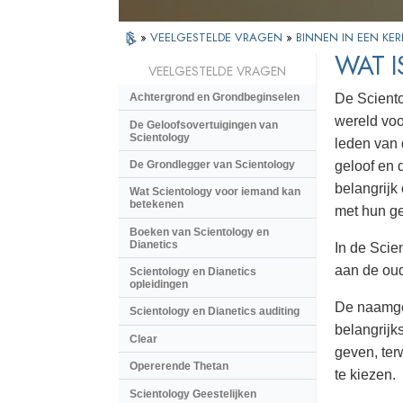
»
VEELGESTELDE VRAGEN
»
BINNEN IN EEN KER
WAT 
VEELGESTELDE VRAGEN
De Sciento
Achtergrond en Grondbeginselen
wereld voo
De Geloofsovertuigingen van
Scientology
leden van 
De Grondlegger van Scientology
geloof en 
belangrijk
Wat Scientology voor iemand kan
betekenen
met hun ge
Boeken van Scientology en
Dianetics
In de Scie
aan de oud
Scientology en Dianetics
opleidingen
De naamge
Scientology en Dianetics auditing
belangrijk
Clear
geven, ter
Opererende Thetan
te kiezen.
Scientology Geestelijken