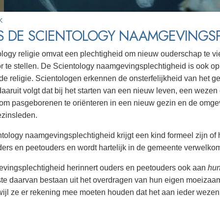
K
IS DE SCIENTOLOGY NAAMGEVINGS
logy religie omvat een plechtigheid om nieuw ouderschap te v
r te stellen. De Scientology naamgevingsplechtigheid is ook op
de religie. Scientologen erkennen de onsterfelijkheid van het 
daaruit volgt dat bij het starten van een nieuw leven, een wezen
 om pasgeborenen te oriënteren in een nieuw gezin en de omge
zinsleden.
ntology naamgevingsplechtigheid krijgt een kind formeel zijn of 
ers en peetouders en wordt hartelijk in de gemeente verwelko
vingsplechtigheid herinnert ouders en peetouders ook aan
hu
ste daarvan bestaan uit het overdragen van hun eigen moeizaam
wijl ze er rekening mee moeten houden dat het aan ieder wezen 