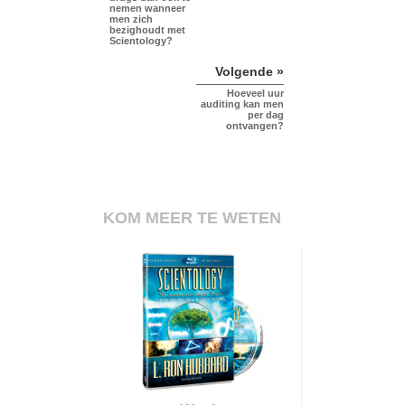
nemen wanneer
men zich
bezighoudt met
Scientology?
Volgende »
Hoeveel uur
auditing kan men
per dag
ontvangen?
KOM MEER TE WETEN