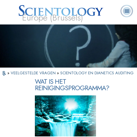
Europe (Brussels)
Over
L. Ron
Wat is
Pastoraal
Veelgestelde
Boeken
Ons
Hubbard
Scientology?
Werkers
vragen
»
VEELGESTELDE VRAGEN
»
SCIENTOLOGY EN DIANETICS AUDITING
WAT IS HET
REINIGINGSPROGRAMMA?