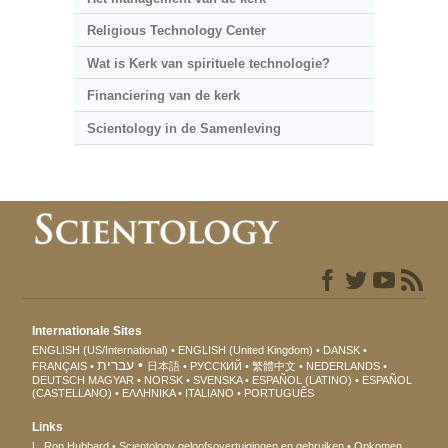
Religious Technology Center
Wat is Kerk van spirituele technologie?
Financiering van de kerk
Scientology in de Samenleving
Internationale Sites
ENGLISH (US/International)
ENGLISH (United Kingdom)
DANSK
עברית
FRANÇAIS
日本語
РУССКИЙ
繁體中文
NEDERLANDS
DEUTSCH
MAGYAR
NORSK
SVENSKA
ESPAÑOL (LATINO)
ESPAÑOL
(CASTELLANO)
ΕΛΛΗΝΙΚA
ITALIANO
PORTUGUÊS
Links
L. Ron Hubbard
Scientology geloofsovertuigingen en gebruiken
Opkomen