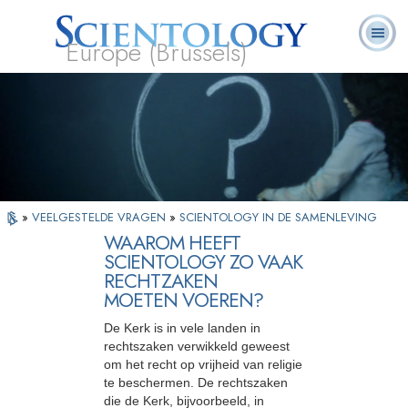
Europe (Brussels)
Over
L. Ron
Wat is
Pastoraal
Veelgestelde
Boeken
Ons
Hubbard
Scientology?
Werkers
vragen
»
VEELGESTELDE VRAGEN
»
SCIENTOLOGY IN DE SAMENLEVING
WAAROM HEEFT
SCIENTOLOGY ZO VAAK
RECHTZAKEN
MOETEN VOEREN?
De Kerk is in vele landen in
rechtszaken verwikkeld geweest
om het recht op vrijheid van religie
te beschermen. De rechtszaken
die de Kerk, bijvoorbeeld, in