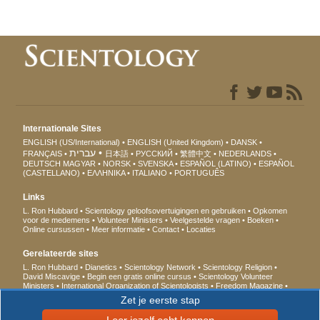
Internationale Sites
ENGLISH (US/International)
ENGLISH (United Kingdom)
DANSK
עברית
FRANÇAIS
日本語
РУССКИЙ
繁體中文
NEDERLANDS
DEUTSCH
MAGYAR
NORSK
SVENSKA
ESPAÑOL (LATINO)
ESPAÑOL
(CASTELLANO)
ΕΛΛΗΝΙΚA
ITALIANO
PORTUGUÊS
Links
L. Ron Hubbard
Scientology geloofsovertuigingen en gebruiken
Opkomen
voor de medemens
Volunteer Ministers
Veelgestelde vragen
Boeken
Online cursussen
Meer informatie
Contact
Locaties
Gerelateerde sites
L. Ron Hubbard
Dianetics
Scientology Network
Scientology Religion
David Miscavige
Begin een gratis online cursus
Scientology Volunteer
Ministers
International Organization of Scientologists
Freedom Magazine
De Weg naar een Gelukkig Leven
Ter ondersteuning van een
Zet je eerste stap
Drugsvrije Wereld
United voor Mensenrechten
Jongeren voor
Mensenrechten
Citizens Commission for Human Rights