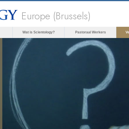
Europe (Brussels)
Wat is Scientology?
Pastoraal Werkers
V