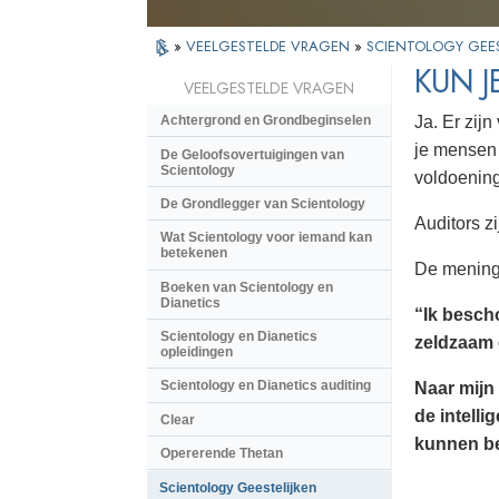
»
VEELGESTELDE VRAGEN
»
SCIENTOLOGY GEES
KUN 
VEELGESTELDE VRAGEN
Ja. Er zij
Achtergrond en Grondbeginselen
je mensen 
De Geloofsovertuigingen van
Scientology
voldoening
De Grondlegger van Scientology
Auditors z
Wat Scientology voor iemand kan
betekenen
De mening 
Boeken van Scientology en
Dianetics
“Ik besch
Scientology en Dianetics
zeldzaam 
opleidingen
Scientology en Dianetics auditing
Naar mijn
de intell
Clear
kunnen be
Opererende Thetan
Scientology Geestelijken