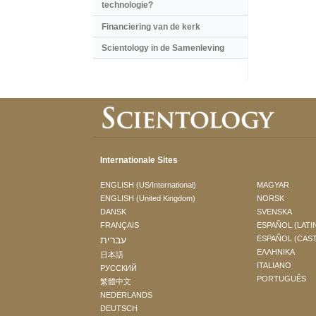
technologie?
Financiering van de kerk
Scientology in de Samenleving
Internationale Sites
ENGLISH (US/International)
MAGYAR
ENGLISH (United Kingdom)
NORSK
DANSK
SVENSKA
FRANÇAIS
ESPAÑOL (LATI
עברית
ESPAÑOL (CAS
ΕΛΛΗΝΙΚA
日本語
ITALIANO
РУССКИЙ
PORTUGUÊS
繁體中文
NEDERLANDS
DEUTSCH