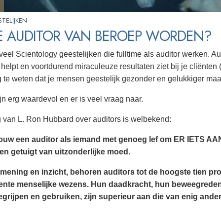
TELIJKEN
JE AUDITOR VAN BEROEP WORDEN?
n veel Scientology geestelijken die fulltime als auditor werken.
helpt en voortdurend miraculeuze resultaten ziet bij je cliënten
 te weten dat je mensen geestelijk gezonder en gelukkiger maa
ijn erg waardevol en er is veel vraag naar.
van L. Ron Hubbard over auditors is welbekend:
ouw een auditor als iemand met genoeg lef om ER IETS A
en getuigt van uitzonderlijke moed.
 mening en inzicht, behoren auditors tot de hoogste tien pr
igente menselijke wezens. Hun daadkracht, hun beweegrede
grijpen en gebruiken, zijn superieur aan die van enig ande