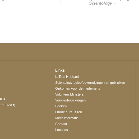
Scientology
»
Links
L. Ron Hubbard
Scientology geloofsovertuigingen en gebruiken
Opkomen voor de medemens
Volunteer Ministers
NO)
Veelgestelde vragen
TELLANO)
Boeken
Online cursussen
Meer informatie
Contact
Locaties