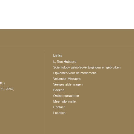
Links
L. Ron Hubbard
Scientology geloofsovertuigingen en gebruiken
Opkomen voor de medemens
Volunteer Ministers
NO)
Veelgestelde vragen
TELLANO)
Boeken
Online cursussen
Meer informatie
Contact
Locaties